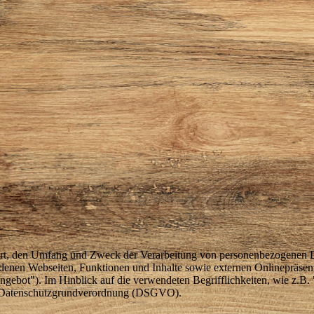
 Art, den Umfang und Zweck der Verarbeitung von personenbezogenen D
enen Webseiten, Funktionen und Inhalte sowie externen Onlinepräsenze
gebot"). Im Hinblick auf die verwendeten Begrifflichkeiten, wie z.B. 
der Datenschutzgrundverordnung (DSGVO).