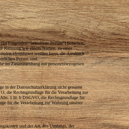
on (im Folgenden "betroffene Person") beziehen;
 einer Kennung wie einem Namen, zu einer
alen identifiziert werden kann, die Ausdruck
türlichen Person sind.
gsreihe im Zusammenhang mit personenbezogenen
e in der Datenschutzerklärung nicht genannt
VO, die Rechtsgrundlage für die Verarbeitung zur
Abs. 1 lit. b DSGVO, die Rechtsgrundlage für
lage für die Verarbeitung zur Wahrung unserer
ungskosten und der Art, des Umfangs, der