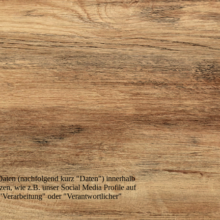
aten (nachfolgend kurz "Daten") innerhalb
n, wie z.B. unser Social Media Profile auf
"Verarbeitung" oder "Verantwortlicher"