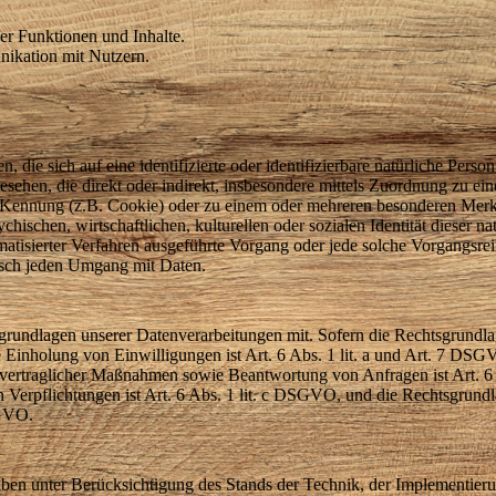
er Funktionen und Inhalte.
ikation mit Nutzern.
 die sich auf eine identifizierte oder identifizierbare natürliche Pers
angesehen, die direkt oder indirekt, insbesondere mittels Zuordnung zu
Kennung (z.B. Cookie) oder zu einem oder mehreren besonderen Merkm
hischen, wirtschaftlichen, kulturellen oder sozialen Identität dieser na
tomatisierter Verfahren ausgeführte Vorgang oder jede solche Vorgan
tisch jeden Umgang mit Daten.
rundlagen unserer Datenverarbeitungen mit. Sofern die Rechtsgrundlag
e Einholung von Einwilligungen ist Art. 6 Abs. 1 lit. a und Art. 7 DSG
vertraglicher Maßnahmen sowie Beantwortung von Anfragen ist Art. 6 
en Verpflichtungen ist Art. 6 Abs. 1 lit. c DSGVO, und die Rechtsgrund
SGVO.
ben unter Berücksichtigung des Stands der Technik, der Implementier