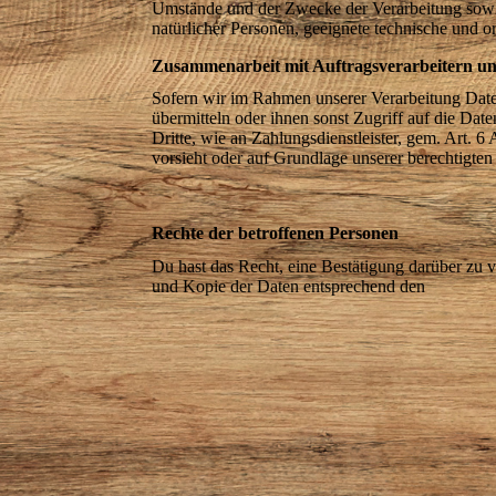
Umstände und der Zwecke der Verarbeitung sowie
natürlicher Personen, geeignete technische und
Zusammenarbeit mit Auftragsverarbeitern un
Sofern wir im Rahmen unserer Verarbeitung Date
übermitteln oder ihnen sonst Zugriff auf die Dat
Dritte, wie an Zahlungsdienstleister, gem. Art. 6 
vorsieht oder auf Grundlage unserer berechtigten
Rechte der betroffenen Personen
Du hast das Recht, eine Bestätigung darüber zu 
und Kopie der Daten entsprechend den