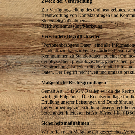
Zweck der Verarbeitung
Zur Verfügungstellung des Onlineangebotes, sein
Beantwortung von Kontaktanfragen und Kommun
Sicherheitsmaßnahmen.
Reichweitenmessung/Marketing
Verwendete Begrifflichkeiten
"Personenbezogene Daten" sind alle Informationen,
als identifizierbar wird eine natürliche Person 
Kennnummer, zu Standortdaten, zu einer Online-
der physischen, physiologischen, genetischen, psyc
"Verarbeitung" ist jeder mit oder ohne Hilfe au
Daten. Der Begriff reicht weit und umfasst prak
Maßgebliche Rechtsgrundlagen
Gemäß Art. 13 DSGVO teilen wir dir die Rechtsg
wird, gilt Folgendes: Die Rechtsgrundlage für di
Erfüllung unserer Leistungen und Durchführung 
die Verarbeitung zur Erfüllung unserer rechtlich
berechtigten Interessen ist Art. 6 Abs. 1 lit. f D
Sicherheitsmaßnahmen
Wir treffen nach Maßgabe der gesetzlichen Vorga