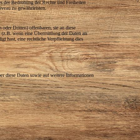
es der Bedrohung der Rechte und Freiheiten
iveau zu gewährleisten.
der Dritten) offenbaren, sie an diese
is (z.B. wenn eine Übermittlung der Daten an
igt hast, eine rechtliche Verpflichtung dies
ber diese Daten sowie auf weitere Informationen