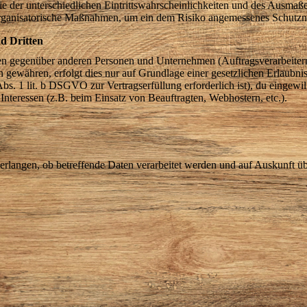
 der unterschiedlichen Eintrittswahrscheinlichkeiten und des Ausmaß
 organisatorische Maßnahmen, um ein dem Risiko angemessenes Schutzn
d Dritten
n gegenüber anderen Personen und Unternehmen (Auftragsverarbeitern o
en gewähren, erfolgt dies nur auf Grundlage einer gesetzlichen Erlaubn
Abs. 1 lit. b DSGVO zur Vertragserfüllung erforderlich ist), du eingewill
 Interessen (z.B. beim Einsatz von Beauftragten, Webhostern, etc.).
verlangen, ob betreffende Daten verarbeitet werden und auf Auskunft ü