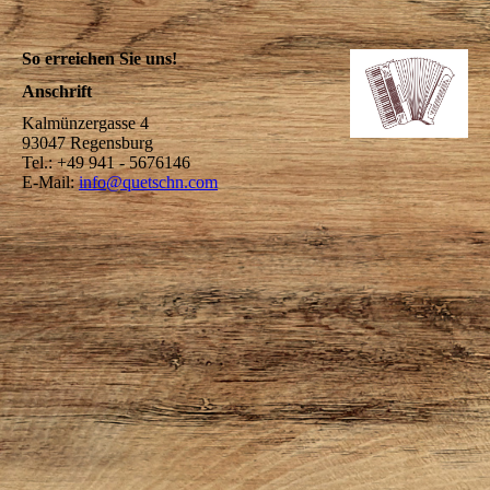
So erreichen Sie uns!
Anschrift
Kalmünzergasse 4
93047 Regensburg
Tel.: +49 941 - 5676146
E-Mail:
info@quetschn.com