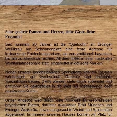
Sehr geehrte Damen und Herren, liebe Gäste, liebe
Freunde!
Seit nunmehr 20 Jahren ist die "Quetschn" im Erdinger
Weißbräu am Schwanenplatz eine feste Adresse für
kulinarische Entdeckungsreisen, die von traditionell bayerisch
bis hin zu klassisch reichen. All dies findet in einer rustikalen
Wohlfühlatmosphäre statt, eingebettet in gotische Mauern.
Neben unserer bodenständigen Speisekarte können Sie sich
wöchentlich auf wechselnde Gerichte und saisonale
Spezialitäten freuen. Diese werden stets frisch zubereitet und
entführen Sie gelegentlich in die Welt der mediterranen oder
asiatischen Küche.
Unser Angebot wird durch eine Auswahl an erstklassigen
bayerischen Bieren, darunter Augustiner Bräu München und
Erdinger Weißbräu, sowie ausgesuchte Weine und Spirituosen
abgerundet. Im Inneren unseres Hauses können wir Platz für