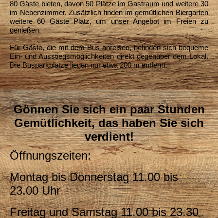
80 Gäste bieten, davon 50 Plätze im Gastraum und weitere 30
im Nebenzimmer. Zusätzlich finden im gemütlichen Biergarten
weitere 60 Gäste Platz, um unser Angebot im Freien zu
genießen.
Für Gäste, die mit dem Bus anreisen, befinden sich bequeme
Ein- und Ausstiegsmöglichkeiten direkt gegenüber dem Lokal.
Die Busparkplätze liegen nur etwa 200 m entfernt.
Gönnen Sie sich ein paar Stunden
Gemütlichkeit, das haben Sie sich
verdient!
Öffnungszeiten:
Montag bis Donnerstag 11
.00 bis
23.00 Uhr
Freitag und Samstag 11.00 bis 23.30